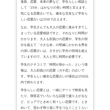
進路、恋愛、未来の夢など、学生らしい相談と
して「15分」はかなりの長い時間と言えます。
気になる恋愛占いでも、健全な交友など学生ら
しい恋愛占いは15分で占えます。
なお、学生さんでも大人の恋愛に進みすぎてし
まっている恋愛相談ですと、それなりに時間が
かかります。大人も顔負けの恋愛や、学生の領
分を超えて「小さな命」の明滅にかかわる男女
の深い恋愛占いは、さすがに学生の領域を超え
ていますので、大人と同じ時間が必要です。
学生のクチコミで「時間が掛かった」という情
報は、大人顔負けの恋愛（ガチ恋）の占いで
す。学生らしい健全な恋愛占いの場合は15分以
内で終わります。
学生らしい恋愛とは、一緒にデートで映画を見
たり、喫茶店でいろいろな話題で盛り上がるな
ど、ピュアでときめく初々しい恋愛です。とき
めいて、思わず帰り道に手をつなぐことくらい