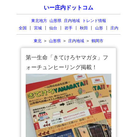
いー庄内ドットコム
東北地方 山形県 庄内地域 トレンド情報
全国
|
宮城
|
仙台
|
岩手
|
秋田
|
山形
|
庄内
東北
>
山形県
>
庄内地域
>
鶴岡市
第一生命「きてけろヤマガタ」フ
ォーチュンヒーリング掲載！