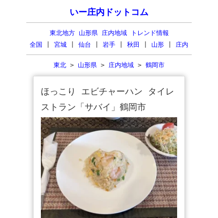
いー庄内ドットコム
東北地方 山形県 庄内地域 トレンド情報
全国
|
宮城
|
仙台
|
岩手
|
秋田
|
山形
|
庄内
東北
>
山形県
>
庄内地域
>
鶴岡市
ほっこり エビチャーハン タイレ
ストラン「サバイ」鶴岡市