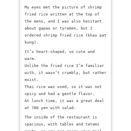
My eyes met the picture of shrimp
fried rice written at the top of
the menu, and I was also hesitant
about gapao or tyramen, but I
ordered shrimp fried rice (khao pat
kung).
It’s heart-shaped, so cute and
warm.
Unlike the fried rice I’m familiar
with, it wasn’t crumbly, but rather
moist.
Thai rice was used, so it was not
spicy and had a gentle flavor.
At lunch time, it was a great deal
at 780 yen with salad.
The inside of the restaurant is
spacious, with tables and tatami