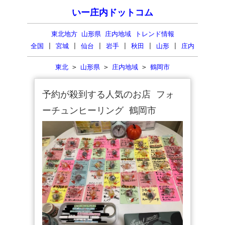
いー庄内ドットコム
東北地方 山形県 庄内地域 トレンド情報
全国
|
宮城
|
仙台
|
岩手
|
秋田
|
山形
|
庄内
東北
>
山形県
>
庄内地域
>
鶴岡市
予約が殺到する人気のお店 フォ
ーチュンヒーリング 鶴岡市