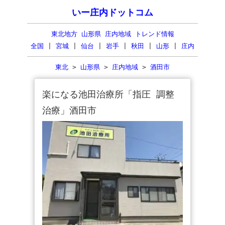
いー庄内ドットコム
東北地方 山形県 庄内地域 トレンド情報
全国
|
宮城
|
仙台
|
岩手
|
秋田
|
山形
|
庄内
東北
>
山形県
>
庄内地域
>
酒田市
楽になる池田治療所「指圧 調整
治療」酒田市