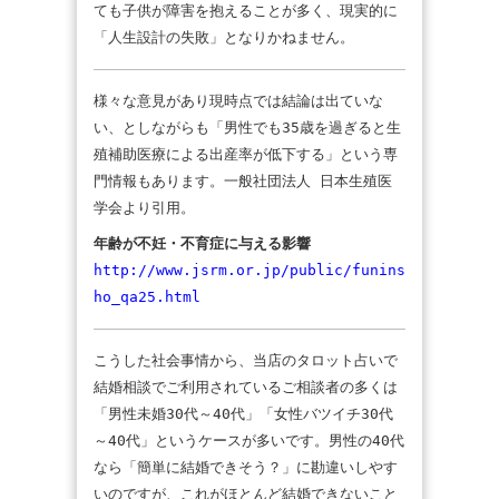
ても子供が障害を抱えることが多く、現実的に
「人生設計の失敗」となりかねません。
様々な意見があり現時点では結論は出ていな
い、としながらも「男性でも35歳を過ぎると生
殖補助医療による出産率が低下する」という専
門情報もあります。一般社団法人 日本生殖医
学会より引用。
年齢が不妊・不育症に与える影響
http://www.jsrm.or.jp/public/funins
ho_qa25.html
こうした社会事情から、当店のタロット占いで
結婚相談でご利用されているご相談者の多くは
「男性未婚30代～40代」「女性バツイチ30代
～40代」というケースが多いです。男性の40代
なら「簡単に結婚できそう？」に勘違いしやす
いのですが、これがほとんど結婚できないこと