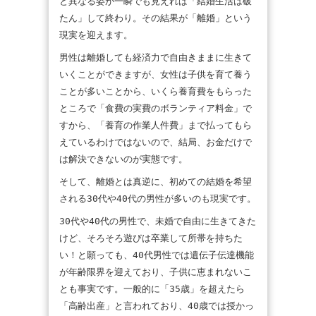
と異なる姿が一瞬でも見えれば「結婚生活は破
たん」して終わり。その結果が「離婚」という
現実を迎えます。
男性は離婚しても経済力で自由きままに生きて
いくことができますが、女性は子供を育て養う
ことが多いことから、いくら養育費をもらった
ところで「食費の実費のボランティア料金」で
すから、「養育の作業人件費」まで払ってもら
えているわけではないので、結局、お金だけで
は解決できないのが実態です。
そして、離婚とは真逆に、初めての結婚を希望
される30代や40代の男性が多いのも現実です。
30代や40代の男性で、未婚で自由に生きてきた
けど、そろそろ遊びは卒業して所帯を持ちた
い！と願っても、40代男性では遺伝子伝達機能
が年齢限界を迎えており、子供に恵まれないこ
とも事実です。一般的に「35歳」を超えたら
「高齢出産」と言われており、40歳では授かっ