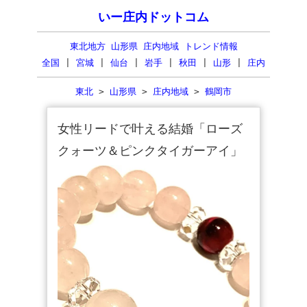
いー庄内ドットコム
東北地方 山形県 庄内地域 トレンド情報
全国
|
宮城
|
仙台
|
岩手
|
秋田
|
山形
|
庄内
東北
>
山形県
>
庄内地域
>
鶴岡市
女性リードで叶える結婚「ローズ
クォーツ＆ピンクタイガーアイ」