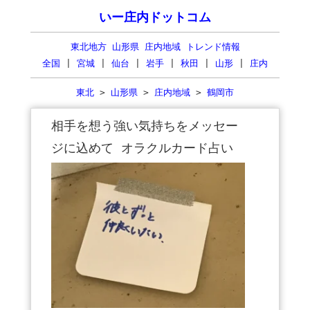
いー庄内ドットコム
東北地方 山形県 庄内地域 トレンド情報
全国
|
宮城
|
仙台
|
岩手
|
秋田
|
山形
|
庄内
東北
>
山形県
>
庄内地域
>
鶴岡市
相手を想う強い気持ちをメッセー
ジに込めて オラクルカード占い