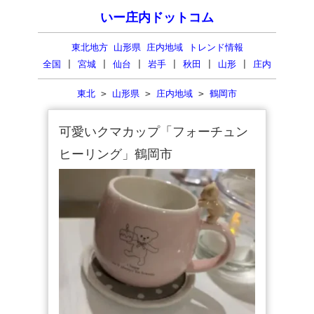
いー庄内ドットコム
東北地方 山形県 庄内地域 トレンド情報
全国
|
宮城
|
仙台
|
岩手
|
秋田
|
山形
|
庄内
東北
>
山形県
>
庄内地域
>
鶴岡市
可愛いクマカップ「フォーチュン
ヒーリング」鶴岡市