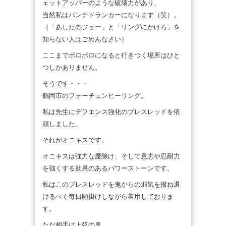
ェットアッパーのような破壊力があり、
当然私はパンチドランカーになります（笑）。
（「あしたのジョー」と「リングにかけろ」を
知らない人はごめんなさい）
ここまでボロボロになると行きつく場所はひと
つしかありません。
そうです・・・
鶴岡市のフォーチュンヒーリング。
私は先生にデフエンス強化のブレスレッドを依
頼しました。
それがオニキスです。
オニキスは強力な魔除け、そして意志や忍耐力
を強くする効果のあるパワーストーンです。
私はこのブレスレッドを鬼からの邪気を撥ね退
けるべく毎日願掛けしながら着用しておりま
す。
ただ相手は上弦の鬼。