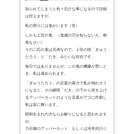
知られてしまうと色々厄介な事になるので詳細
は控えますが、
私の周りには鬼がいます（笑）
しかも上弦の鬼。（鬼滅の刃を知らない人、御
免なさい）
その二匹の鬼は兄弟なので、上弦の陸「ぎゅう
たろう」と「だき」みたいな存在です。
毎日ではありませんが、この鬼の機嫌が悪いと
き、私は虐められます。
「ぎゅうたろう」の言葉の暴力で私が倒れそう
になると、その瞬間「だき」の下から突き上げ
るアッパーカットのような言葉がアゴに炸裂し
私は宙に舞います。
昭和生まれの方ならお解りになると思われます
が、
力石徹のアッパーカット、もしくは河井武のジ