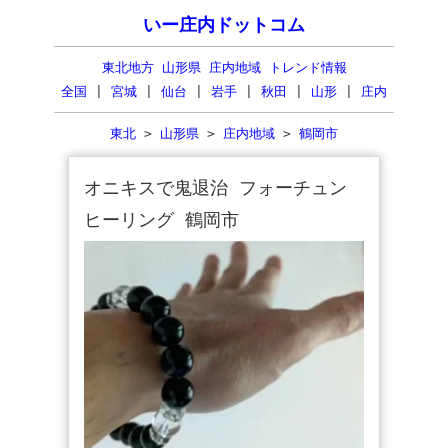
いー庄内ドットコム
東北地方 山形県 庄内地域 トレンド情報
全国
|
宮城
|
仙台
|
岩手
|
秋田
|
山形
|
庄内
東北
>
山形県
>
庄内地域
>
鶴岡市
オニキスで鬼退治 フォーチュン
ヒーリング 鶴岡市