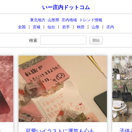
いー庄内ドットコム
東北地方 山形県 庄内地域 トレンド情報
全国
|
宮城
|
仙台
|
岩手
|
秋田
|
山形
|
庄内
検索
ー
可愛いイラストに運気も心も
子供