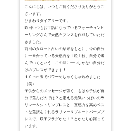
こんにちは、いつもご覧くださりありがとうご
ざいます。
ひまわりダイアリーです。
昨日いつもお世話になっているフォーチュンヒ
ーリングさんで天然石ブレスを作成していただ
きました。
前回のタロット占いの結果をもとに、今の自分
に一番合っている天然石を１粒１粒、自分で選
んでいくという、この世に一つしかない自分だ
けのブレスができます！
１０ｍｍ玉でパワーめちゃくちゃ込めました
（笑）
子供からのメッセージが強く、もはや子供が自
分で選んだのでは？と思える元気いっぱいのラ
リマー＆シトリンブレスと、直感力を高めベス
トな選択をくれるラリマー＆ブルートパーズブ
レスで、双子フラグかな！？とかなり心躍って
います。