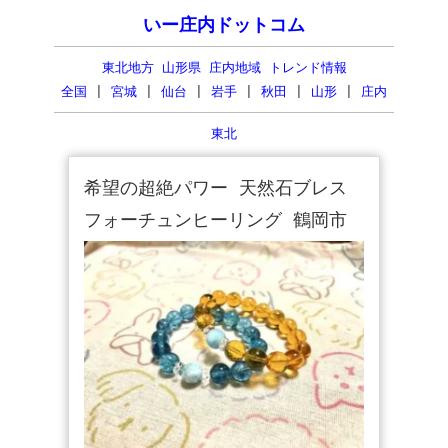
いー庄内ドットコム
東北地方 山形県 庄内地域 トレンド情報
全国
|
宮城
|
仙台
|
岩手
|
秋田
|
山形
|
庄内
東北
希望の超絶パワー 天然石ブレス
フォーチュンヒーリング 鶴岡市