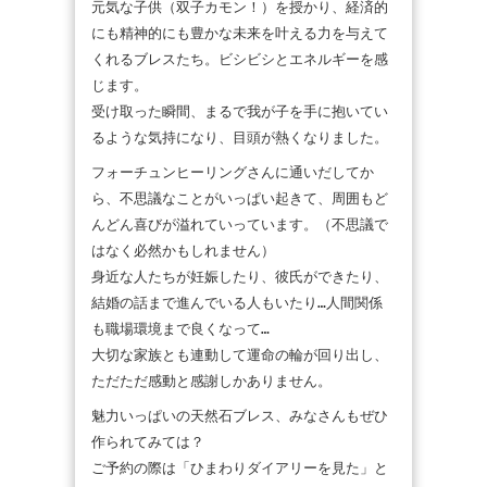
元気な子供（双子カモン！）を授かり、経済的
にも精神的にも豊かな未来を叶える力を与えて
くれるブレスたち。ビシビシとエネルギーを感
じます。
受け取った瞬間、まるで我が子を手に抱いてい
るような気持になり、目頭が熱くなりました。
フォーチュンヒーリングさんに通いだしてか
ら、不思議なことがいっぱい起きて、周囲もど
んどん喜びが溢れていっています。（不思議で
はなく必然かもしれません）
身近な人たちが妊娠したり、彼氏ができたり、
結婚の話まで進んでいる人もいたり…人間関係
も職場環境まで良くなって…
大切な家族とも連動して運命の輪が回り出し、
ただただ感動と感謝しかありません。
魅力いっぱいの天然石ブレス、みなさんもぜひ
作られてみては？
ご予約の際は「ひまわりダイアリーを見た」と